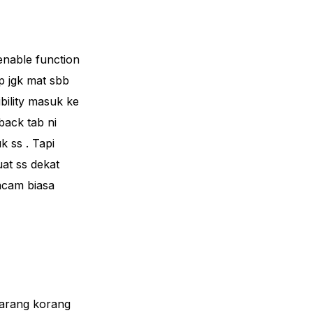
enable function
p jgk mat sbb
ibility masuk ke
back tab ni
 ss . Tapi
uat ss dekat
macam biasa
karang korang