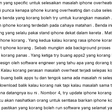
 yang specific untuk selesaikan masalah iphone overheati
i punca kenapa iphone kurang overheating dan cuba sele
pa benda yang korang boleh try umtuk kurangkan masalah 
n iphone korang terdedah pada cahaya matahari . Benda ini
g yang selalu pakai stand iphone dekat dalam kereta . Mat
iphone korang . Yang kedua kalau korang rasa iphone kor
art iphone korang . Sebab mungkin ada background proses
orang panas . Yang ketiga try buang apps2 yang korang 
esign oleh software engineer yang tahu apa yang dorang bu
 Kalau korang perasan masalah overheat terjadi selepas 
buang balik apps tu dan tengok sama ada masalah ni seles
 download balik kalau korang nak tapi kalau masalah sama t
na datangnya isu ni . Nombor 4, try update iphone korang
akan nasihatkan orang untuk sentiasa biarkan iphone k
k pastikan yang korang boleh run software yang selamat ya