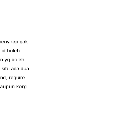
menyirap gak
 id boleh
an yg boleh
 situ ada dua
ond, require
alaupun korg