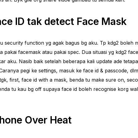
ce ID tak detect Face Mask
tu security function yg agak bagus bg aku. Tp kdg2 boleh 
ita pakai facemask atau pakai spec. Dua situasi yg kdg2 face
r aku. Nasib baik setelah beberapa kali update ade tetap
 Caranya pegi ke settings, masuk ke face id & passcode, dlm
tgk, first, face id with a mask, benda tu make sure on, sec
 Benda tu kau bg off supaya face id boleh recognise korg w
Phone Over Heat