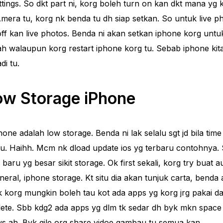
tings. So dkt part ni, korg boleh turn on kan dkt mana yg 
mera tu, korg nk benda tu dh siap setkan. So untuk live ph
off kan live photos. Benda ni akan setkan iphone korg untu
ah walaupun korg restart iphone korg tu. Sebab iphone ki
di tu.
ow Storage iPhone
one adalah low storage. Benda ni lak selalu sgt jd bila time 
. Haihh. Mcm nk dload update ios yg terbaru contohnya.
baru yg besar sikit storage. Ok first sekali, korg try buat a
general, iphone storage. Kt situ dia akan tunjuk carta, bend
gk korg mungkin boleh tau kot ada apps yg korg jrg pakai d
elete. Sbb kdg2 ada apps yg dlm tk sedar dh byk mkn space
ws ah. Byk gile org share vidoe gambau tu semua kan.