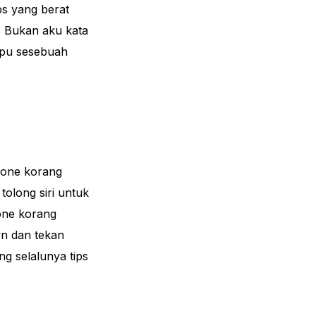
s yang berat
. Bukan aku kata
gpu sesebuah
hone korang
tolong siri untuk
hone korang
wn dan tekan
g selalunya tips