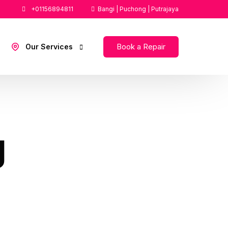
+01156894811
Bangi | Puchong | Putrajaya
Book a Repair
Our Services
Repair iWatch KL
Repair iPhone KL
g
Repair Macbook KL
Repair iPhone Putrajaya Cyberjaya
Repair iPhone Bangi,Kajang
Repair iPhone Subang Jaya,Puchong
Repair iPhone Petaling Jaya,Damansara