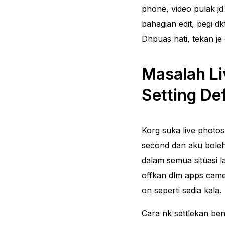
phone, video pulak jd 
bahagian edit, pegi d
Dhpuas hati, tekan je 
Masalah L
Setting De
Korg suka live photo
second dan aku boleh 
dalam semua situasi l
offkan dlm apps camer
on seperti sedia kala.
Cara nk settlekan ben