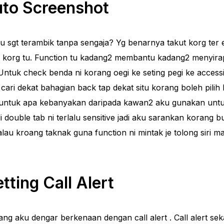
uto Screenshot
lu sgt terambik tanpa sengaja? Yg benarnya takut korg ter 
e korg tu. Function tu kadang2 membantu kadang2 menyira
. Untuk check benda ni korang oegi ke seting pegi ke access
cari dekat bahagian back tap dekat situ korang boleh pilih 
untuk apa kebanyakan daripada kawan2 aku gunakan untuk
double tab ni terlalu sensitive jadi aku sarankan korang b
kalau kroang taknak guna function ni mintak je tolong siri 
tting Call Alert
ng aku dengar berkenaan dengan call alert . Call alert se