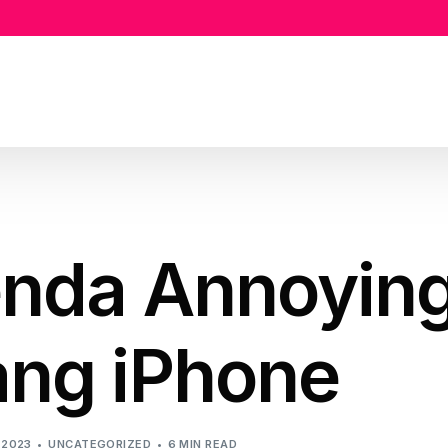
enda Annoyin
ang iPhone
 2023
UNCATEGORIZED
6 MIN READ