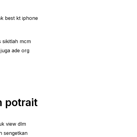
iPhone Battery Replacement Price
iPhone LCD Replacement Price
k best kt iphone
iPhone Backglass Replacement Price
s sikitlah mcm
juga ade org
 potrait
juk view dlm
Dh sengetkan