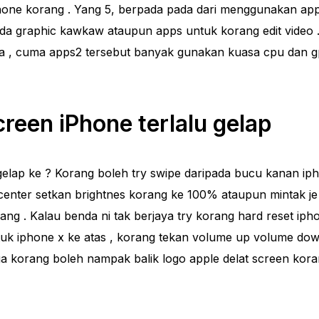
hone korang . Yang 5, berpada pada dari menggunakan app
a graphic kawkaw ataupun apps untuk korang edit video 
na , cuma apps2 tersebut banyak gunakan kuasa cpu dan 
reen iPhone terlalu gelap
gelap ke ? Korang boleh try swipe daripada bucu kanan ip
 center setkan brightnes korang ke 100% ataupun mintak je 
ang . Kalau benda ni tak berjaya try korang hard reset ip
uk iphone x ke atas , korang tekan volume up volume do
a korang boleh nampak balik logo apple delat screen koran