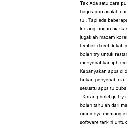
Tak Ada satu cara pun
bagus pun adalah car
tu . Tapi ada bebera
korang jangan biarka
jugaklah macam koran
tembak direct dekat 
boleh try untuk rest
menyebabkan iphone k
Kebanyakan apps di d
bukan penyebab dia .
sesuatu apps tu cuba 
. Korang boleh je try
boleh tahu ah dari ma
umumnya memang aku 
software terkini untu