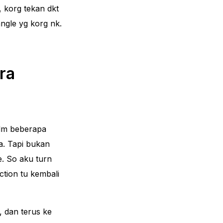
u, korg tekan dkt
angle yg korg nk.
ra
dlm beberapa
a. Tapi bukan
e. So aku turn
ction tu kembali
, dan terus ke