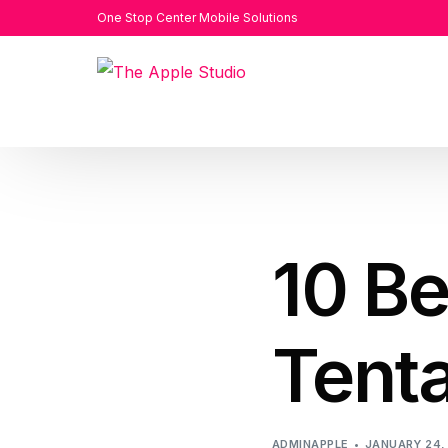
One Stop Center Mobile Solutions
10 B
Tent
ADMINAPPLE
JANUARY 24,