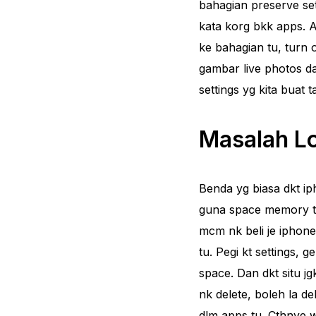
bahagian preserve set
kata korg bkk apps. A
ke bahagian tu, turn 
gambar live photos d
settings yg kita buat ta
Masalah L
Benda yg biasa dkt iph
guna space memory tu
mcm nk beli je iphone 
tu. Pegi kt settings, 
space. Dan dkt situ j
nk delete, boleh la d
dlm apps tu. Cthnye 