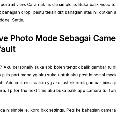
portrait view. Cara nak fix dia simple je. Buka balik video t
kt bahagian crop, pastu tekan dkt bahagian atas ni, dptkan 
done. Settle.
ive Photo Mode Sebagai Came
fault
s? Aku personally suka sbb boleh tengok balik gambar tu 
pilih part mana yg aku suka untuk aku post kt social medi
ah. Ade certain situation yg aku just nk amik gambar biasa j
a. Tp for the next time aku buka balik app camera tu, fun
da ni simple je, korg bkk settings. Pegi ke bahagian camera