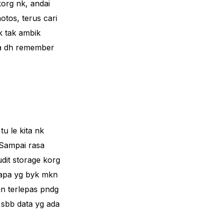
korg nk, andai
otos, terus cari
k tak ambik
ta dh remember
tu le kita nk
 Sampai rasa
udit storage korg
a apa yg byk mkn
an terlepas pndg
 sbb data yg ada