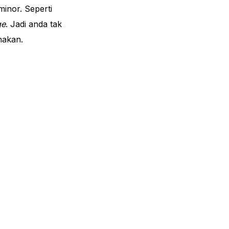
inor. Seperti
ge
. Jadi anda tak
unakan.