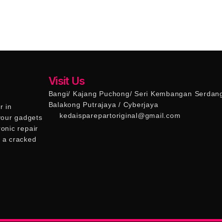
Visit Us
Bangi/ Kajang Puchong/ Seri Kembangan Serdan
Balakong Putrajaya / Cyberjaya
r in
kedaisparepartoriginal@gmail.com
 your gadgets
ronic repair
s a cracked