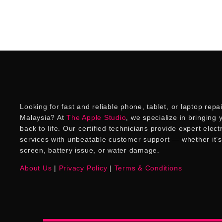
Looking for fast and reliable phone, tablet, or laptop repai
Malaysia? At
The Apple Studio
, we specialize in bringing
back to life. Our certified technicians provide expert elect
services with unbeatable customer support — whether it’
screen, battery issue, or water damage.
About Us
|
Privacy Policy
|
Terms & Conditions