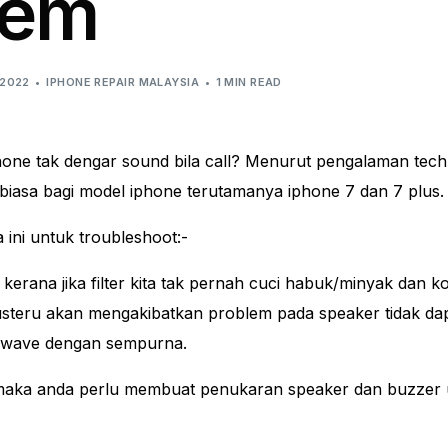
lem
 2022
IPHONE REPAIR MALAYSIA
1 MIN READ
one tak dengar sound bila call? Menurut pengalaman techni
biasa bagi model iphone terutamanya iphone 7 dan 7 plus
ini untuk troubleshoot:-
kerana jika filter kita tak pernah cuci habuk/minyak dan k
 Justeru akan mengakibatkan problem pada speaker tidak da
 wave dengan sempurna.
a maka anda perlu membuat penukaran speaker dan buzzer