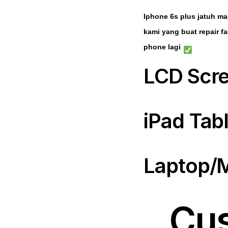
Iphone 6s plus jatuh m
kami yang buat repair fa
phone lagi
LCD Scr
iPad Tab
Laptop/
Cus