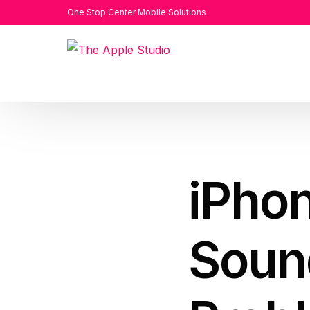
One Stop Center Mobile Solutions
iPho
Soun