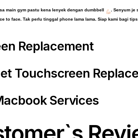
asa main gym pastu kena lenyek dengan dumbbell
. Senyum je
ce to face. Tak perlu tinggal phone lama lama. Siap kami bagi ti
een Replacement
let Touchscreen Replac
Macbook Services
tomer`s Rev