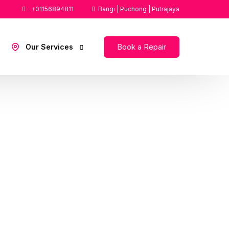
+01156894811
Bangi | Puchong | Putrajaya
Book a Repair
Our Services
Repair iWatch KL
Repair iPhone KL
Repair Macbook KL
Repair iPhone Putrajaya Cyberjaya
Repair iPhone Bangi,Kajang
Repair iPhone Subang Jaya,Puchong
Repair iPhone Petaling Jaya,Damansara