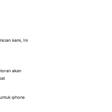
iPhone Battery Replacement Price
iPhone LCD Replacement Price
iPhone Backglass Replacement Price
cian kami, Ini
.
otoran akan
pat
 untuk iphone