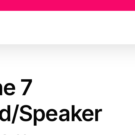
ne 7
d/Speaker