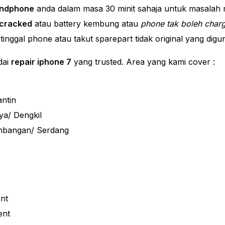
andphone
anda dalam masa 30 minit sahaja untuk masalah m
 cracked
atau battery kembung atau
phone tak boleh char
 tinggal phone atau takut sparepart tidak original yang dig
dai
repair iphone 7
yang trusted. Area yang kami cover :
ntin
ya/ Dengkil
mbangan/ Serdang
nt
ent