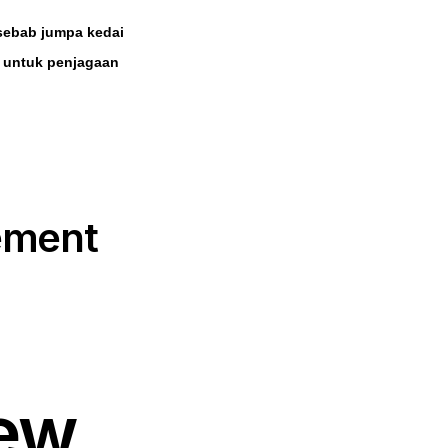
 sebab
jumpa kedai
ps untuk penjagaan
ement
iew